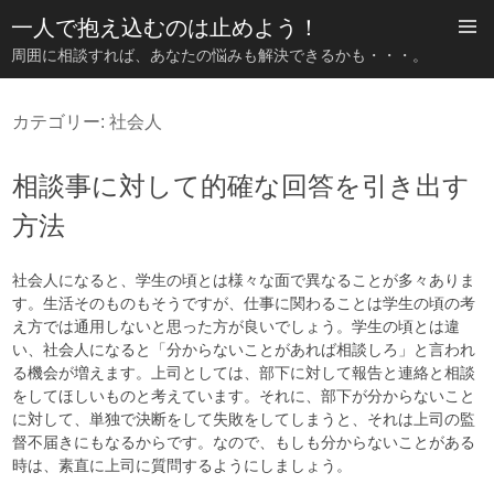
一人で抱え込むのは止めよう！
周囲に相談すれば、あなたの悩みも解決できるかも・・・。
コ
ン
カテゴリー:
社会人
テ
ン
ツ
相談事に対して的確な回答を引き出す
へ
ス
方法
キ
ッ
プ
社会人になると、学生の頃とは様々な面で異なることが多々ありま
す。生活そのものもそうですが、仕事に関わることは学生の頃の考
え方では通用しないと思った方が良いでしょう。学生の頃とは違
い、社会人になると「分からないことがあれば相談しろ」と言われ
る機会が増えます。上司としては、部下に対して報告と連絡と相談
をしてほしいものと考えています。それに、部下が分からないこと
に対して、単独で決断をして失敗をしてしまうと、それは上司の監
督不届きにもなるからです。なので、もしも分からないことがある
時は、素直に上司に質問するようにしましょう。